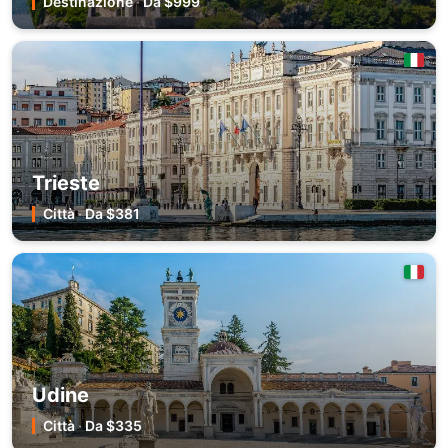
Destinazione
·
Da $999
Trieste
Città
·
Da $381
Udine
Città
·
Da $335