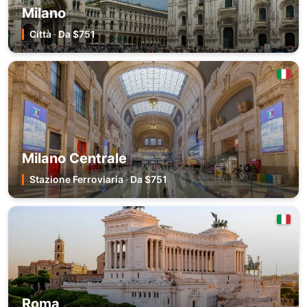
Milano
Città
·
Da $751
Milano Centrale
Stazione Ferroviaria
·
Da $751
Roma