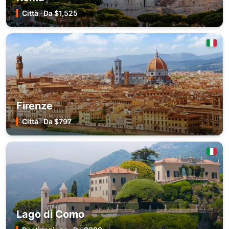
Città
·
Da $1,525
Firenze
Città
·
Da $797
Lago di Como